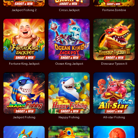
Jackpot Fishing 2
Circus Jackpot
Fortune Zombie
Fortune King Jackpot
Ocean King Jackpot
Dinosaur Tycoon II
Jackpot Fishing
Happy Fishing
All-star Fishing