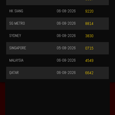
HK SIANG
06-08-2026
9220
SG METRO
06-08-2026
8814
SYDNEY
06-08-2026
3830
SINGAPORE
05-08-2026
0715
MALAYSIA
06-08-2026
4549
QATAR
06-08-2026
6642