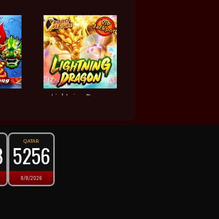
Long
Lightning Dragon
QATAR
8
5256
8/8/2026
tars
Candy Bonanza