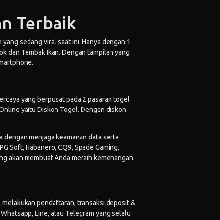
n Terbaik
 yang sedang viral saat ini. Hanya dengan 1
g Fu
Triple Monkey
ook dan Tembak Ikan. Dengan tampilan yang
martphone.
ercaya yang berpusat pada 2 pasaran togel
nline yaitu Diskon Togel. Dengan diskon
a dengan menjaga keamanan data serta
, PG Soft, Habanero, CQ9, Spade Gaming,
 yang akan membuat Anda meraih kemenangan
 melakukan pendaftaran, transaksi deposit &
Whatsapp, Line, atau Telegram yang selalu