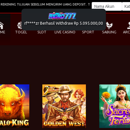
G TUJUAN SEBELUM MENGIRIM UANG DEPOSIT.. TERIMAKASIH
MOHON
rf****zr Berhasil Withdraw Rp 5.095.000,00
ME
TOGEL
SLOT
LIVE CASINO
SPORT
SABUNG
ARC