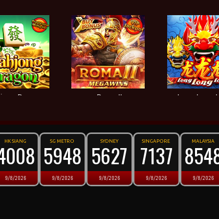
jong Dragon
Roma II
Long Long 
HK SIANG
SG METRO
SYDNEY
SINGAPORE
MALAYSIA
4008
5948
5627
7137
854
9/8/2026
9/8/2026
9/8/2026
9/8/2026
9/8/2026
ssic Fruits 7
7 Dragons
5 Fortune S