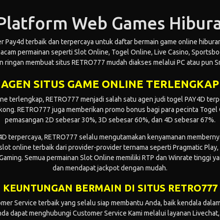
Platform Web Games Hibura
r Pay4d terbaik dan terpercaya untuk daftar bermain game online hiburan
weet Lava
Taiga 88
Triple Kun
acam permainan seperti Slot Online, Togel Online, Live Casino, Sportsb
Monkey
n ringan membuat situs RETRO777 mudah diakses melalui PC atau pun S
AGEN SITUS GAME ONLINE TERLENGKAP
e terlengkap, RETRO777 menjadi salah satu agen judi togel PAY4D terp
gkong. RETRO777 juga memberikan promo bonus bagi para pecinta Togel O
pemasangan 2D sebesar 30%, 3D sebesar 60%, dan 4D sebesar 67%.
 PAY4D terpercaya, RETRO777 selalu mengutamakan kenyamanan memberny
slot online terbaik dari provider-provider ternama seperti Pragmatic Play
 Gaming. Semua permainan Slot Online memiliki RTP dan Winrate tinggi
dan mendapat jackpot dengan mudah.
KEUNTUNGAN BERMAIN DI SITUS RETRO777
r Service terbaik yang selalu siap membantu Anda, baik kendala dalam
da dapat menghubungi Customer Service Kami melalui layanan Livechat, 