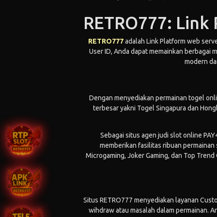
RETRO777: Link 
RETRO777
adalah Link Platform web serve
Super Fortune
S
User ID, Anda dapat memainkan berbagai m
modern da
Dengan menyediakan permainan togel onlin
terbesar yakni Togel Singapura dan Hon
Sebagai situs agen judi slot online
memberikan fasilitas ribuan permainan 
Microgaming, Joker Gaming, dan Top Trend
Twinkle Ice
Situs RETRO777 menyediakan layanan Custome
wihdraw atau masalah dalam permainan. An