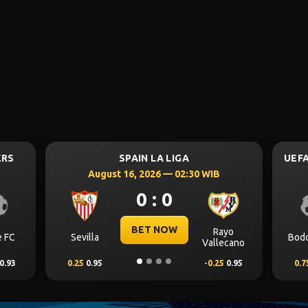
 Monkey Deluxe
Crazy Monkey
Double Mo
IERS
SPAIN LA LIGA
August 16, 2026 — 00:30 WIB
0 : 0
BET NOW
amo
Alaves
Getafe
Celt
reb
0.82
0.00
0.57
0.00
-0.67
0.2
agon Blitz
Eternal Fire
Fortune T