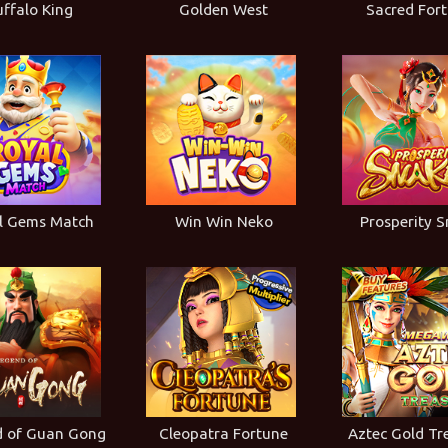
ffalo King
Golden West
Sacred For
l Gems Match
Win Win Neko
Prosperity 
d of Guan Gong
Cleopatra Fortune
Aztec Gold Tr