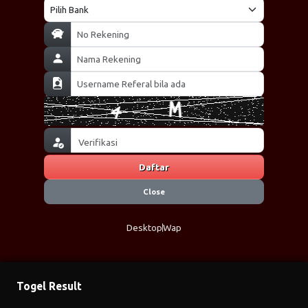
Daftar
Close
Desktop
Wap
Togel Result