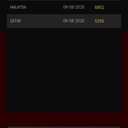
MALAYSIA
08-08-2026
6851
QATAR
08-08-2026
5256