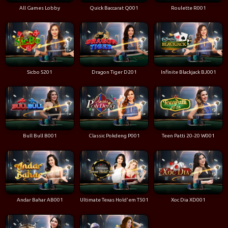
All Games Lobby
Quick Baccarat Q001
Roulette R001
Sicbo S201
Dragon Tiger D201
Infinite Blackjack BJ001
Bull Bull B001
Classic Pokdeng P001
Teen Patti 20-20 W001
Andar Bahar AB001
Ultimate Texas Hold'em T501
Xoc Dia XD001