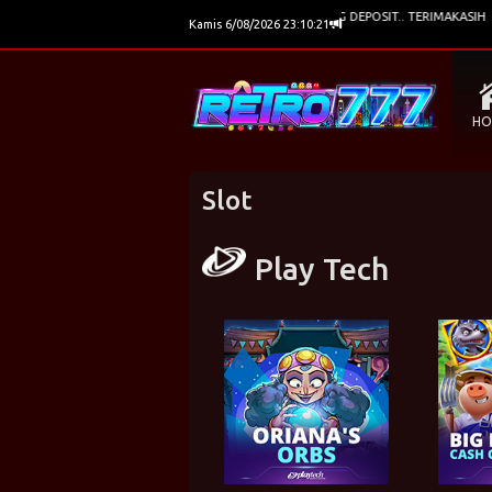
MOR REKENING TUJUAN SEBELUM MENGIRIM UANG DEPOSIT.. TERIMAKASIH
Kamis 6/08/2026 23:10:22
HO
Slot
Play Tech