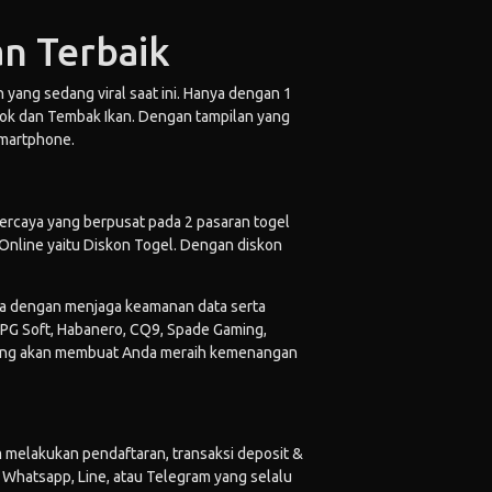
n Terbaik
 yang sedang viral saat ini. Hanya dengan 1
ook dan Tembak Ikan. Dengan tampilan yang
martphone.
nice
Wizzy Trix
ercaya yang berpusat pada 2 pasaran togel
nline yaitu Diskon Togel. Dengan diskon
a dengan menjaga keamanan data serta
, PG Soft, Habanero, CQ9, Spade Gaming,
 yang akan membuat Anda meraih kemenangan
lt
Flip Royale
 melakukan pendaftaran, transaksi deposit &
Whatsapp, Line, atau Telegram yang selalu