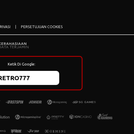
RIVASI
|
PERSETUJUAN COOKIES
 Cash
Ocean Frenzy
ink
Ketik Di Google:
RETRO777
ouble
Leprechaun's Luck:
Cash Collect:
Megaways