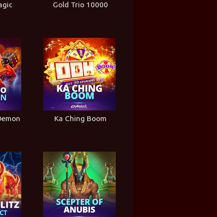
agic
Gold Trio 10000
 Demon
Ka Ching Boom