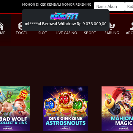
MOHON DI CEK KEMBALI NOMOR REKENING TUJUAN SEBELUM MENGIRIM UANG
mt****xl Berhasil Withdraw Rp 9.078.000,00
ME
TOGEL
SLOT
LIVE CASINO
SPORT
SABUNG
ARC