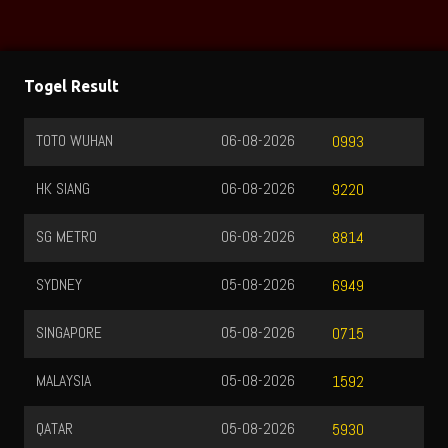
Togel Result
TOTO WUHAN
06-08-2026
0993
HK SIANG
06-08-2026
9220
SG METRO
06-08-2026
8814
SYDNEY
05-08-2026
6949
SINGAPORE
05-08-2026
0715
MALAYSIA
05-08-2026
1592
QATAR
05-08-2026
5930