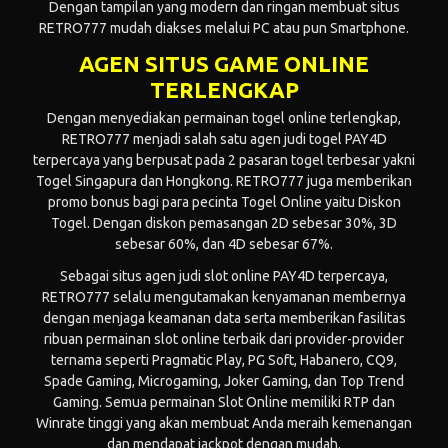
Dengan tampilan yang modern dan ringan membuat situs
RETRO777 mudah diakses melalui PC atau pun Smartphone.
AGEN SITUS GAME ONLINE
TERLENGKAP
Dengan menyediakan permainan togel online terlengkap,
RETRO777 menjadi salah satu agen judi togel PAY4D
terpercaya yang berpusat pada 2 pasaran togel terbesar yakni
Togel Singapura dan Hongkong. RETRO777 juga memberikan
promo bonus bagi para pecinta Togel Online yaitu Diskon
Togel. Dengan diskon pemasangan 2D sebesar 30%, 3D
sebesar 60%, dan 4D sebesar 67%.
Sebagai situs agen judi slot online PAY4D terpercaya,
RETRO777 selalu mengutamakan kenyamanan membernya
dengan menjaga keamanan data serta memberikan fasilitas
ribuan permainan slot online terbaik dari provider-provider
ternama seperti Pragmatic Play, PG Soft, Habanero, CQ9,
Spade Gaming, Microgaming, Joker Gaming, dan Top Trend
Gaming. Semua permainan Slot Online memiliki RTP dan
Winrate tinggi yang akan membuat Anda meraih kemenangan
dan mendapat jackpot dengan mudah.