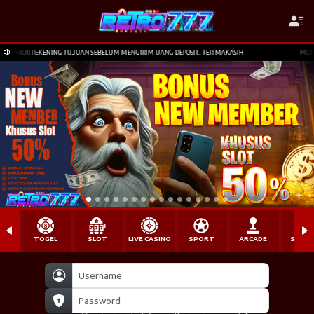
wx****dz Berhasil Withdraw Rp 1.672.000,00
R REKENING TUJUAN SEBELUM MENGIRIM UANG DEPOSIT.. TERIMAKASIH
MOHON DI C
TOGEL
SLOT
LIVE CASINO
SPORT
ARCADE
SABU