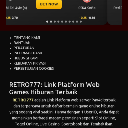
BET NOW
Red Bull Salzburg
Pafos FC
1
0.89
-1
0.95
TENTANG KAMI
BANTUAN
PERATURAN
INFORMASI BANK
HUBUNGI KAMI
KEBIJAKAN PRIVASI
PERSETUJUAN COOKIES
RETRO777: Link Platform Web
Games Hiburan Terbaik
RETRO777
adalah Link Platform web server Pay4d terbaik
dan terpercaya untuk daftar bermain game online hiburan
yang sedang viral saat ini. Hanya dengan 1 User ID, Anda dapat
memainkan berbagai macam permainan seperti Slot Online,
Togel Online, Live Casino, Sportsbook dan Tembak Ikan.