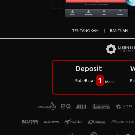
TENTANG KAMI
|
BANTUAN
|
Deposit
W
1
Rata-Rata
Ra
Menit