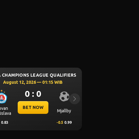
A CHAMPIONS LEAGUE QUALIFIERS
August 12, 2026 — 01:15 WIB
0 : 0
Next
BET NOW
ovan
Mjallby
islava
5
0.83
-0.5
0.99