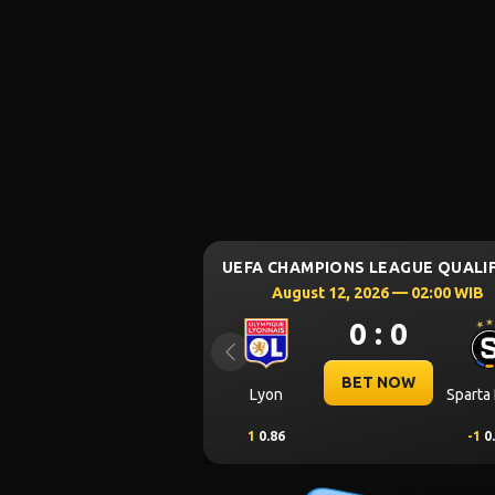
UEFA CHAMPIONS LEAGUE QUALIF
August 12, 2026 — 02:00 WIB
0 : 0
Previous
BET NOW
Lyon
Sparta
1
0.86
-1
0