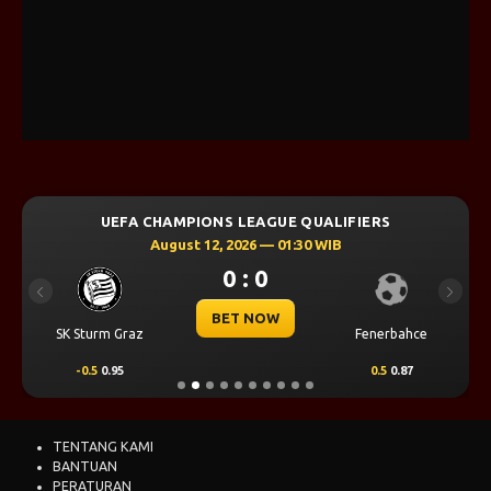
UEFA CHAMPIONS LEAGUE QUALIFIERS
August 12, 2026 — 01:30 WIB
0 : 0
Previous
Next
BET NOW
SK Sturm Graz
Fenerbahce
-0.5
0.95
0.5
0.87
TENTANG KAMI
BANTUAN
PERATURAN