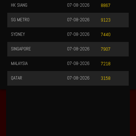
HK SIANG
07-08-2026
8867
SG METRO
07-08-2026
9123
SYDNEY
07-08-2026
7440
SINGAPORE
07-08-2026
7907
MALAYSIA
07-08-2026
7218
QATAR
07-08-2026
3158